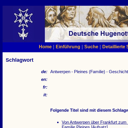
|
|
|
Home
Einführung
Suche
Detaillierte
Schlagwort
de:
Antwerpen - Pleines (Familie) - Geschich
en:
fr:
it:
Folgende Titel sind mit diesem Schlagw
Von Antwerpen über Frankfurt zum 
Familie Pleines
[Aufsatz]