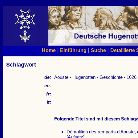
|
|
|
Home
Einführung
Suche
Detaillierte
Schlagwort
de:
Aouste - Hugenotten - Geschichte - 1626
en:
fr:
it:
Folgende Titel sind mit diesem Schlagw
Démolition des remparts d'Aouste, 
[Aufsatz]