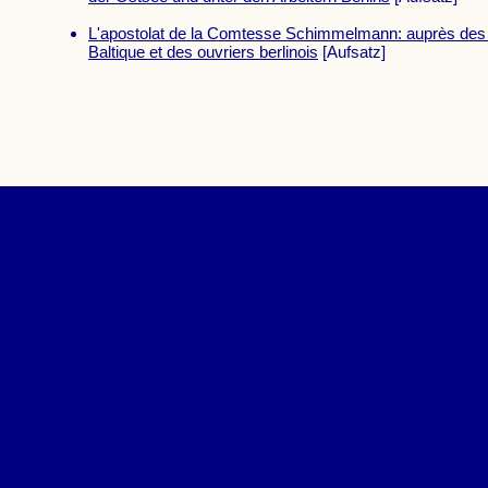
L'apostolat de la Comtesse Schimmelmann: auprès des 
Baltique et des ouvriers berlinois
[Aufsatz]