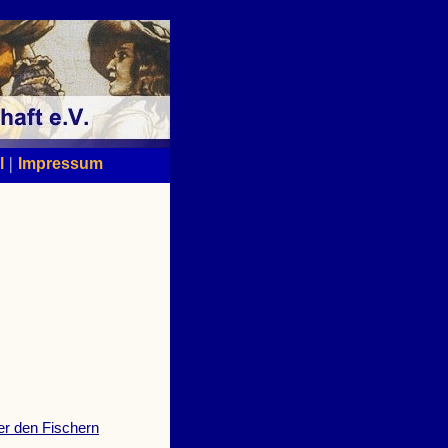
|
l
Impressum
er den Fischern