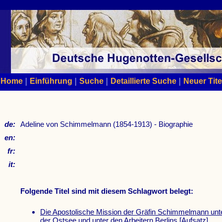
|
|
|
|
Home
Einführung
Suche
Detaillierte Suche
Neuer Tite
de:
Adeline von Schimmelmann (1854-1913) - Biographie
en:
fr:
it:
Folgende Titel sind mit diesem Schlagwort belegt:
Die Apostolische Mission der Gräfin Schimmelmann unt
der Ostsee und unter den Arbeitern Berlins
[Aufsatz]