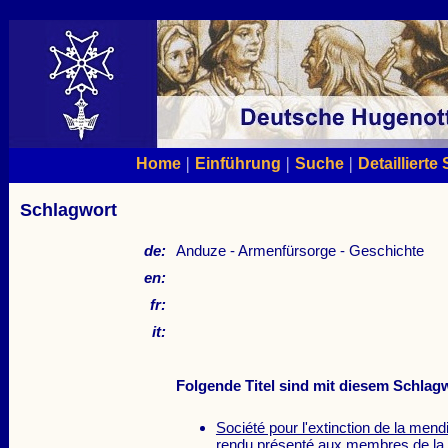
|
|
|
Home
Einführung
Suche
Detaillierte
Schlagwort
de:
Anduze - Armenfürsorge - Geschichte
en:
fr:
it:
Folgende Titel sind mit diesem Schlagw
Société pour l'extinction de la men
rendu présenté aux membres de la 