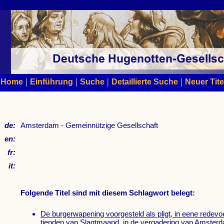
|
|
|
|
Home
Einführung
Suche
Detaillierte Suche
Neuer Tite
de:
Amsterdam - Gemeinnützige Gesellschaft
en:
fr:
it:
Folgende Titel sind mit diesem Schlagwort belegt:
De burgerwapening voorgesteld als pligt, in eene redevo
tienden van Slagtmaand, in de vergadering van Amster