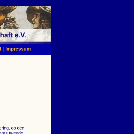
|
l
Impressum
ering, op den
dams tweede