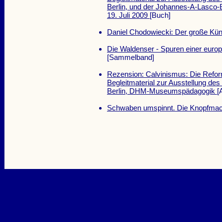
Berlin, und der Johannes-A-Lasco-Bi
19. Juli 2009
[Buch]
Daniel Chodowiecki: Der große Kün
Die Waldenser - Spuren einer eur
[Sammelband]
Rezension: Calvinismus: Die Refor
Begleitmaterial zur Ausstellung d
Berlin, DHM-Museumspädagogik
[
Schwaben umspinnt. Die Knopfmac