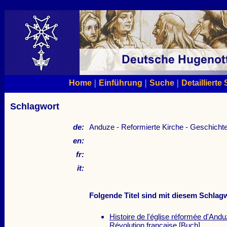
|
|
|
Home
Einführung
Suche
Detaillierte
Schlagwort
de:
Anduze - Reformierte Kirche - Geschicht
en:
fr:
it:
Folgende Titel sind mit diesem Schlagw
Histoire de l'église réformée d'Andu
Révolution française
[Buch]