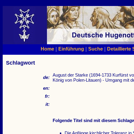
|
|
|
Home
Einführung
Suche
Detaillierte
Schlagwort
August der Starke (1694-1733 Kurfürst vo
de:
König von Polen-Litauen) - Umgang mit d
en:
fr:
it:
Folgende Titel sind mit diesem Schlagw
Die Anfänge kirchlicher Toleranz in