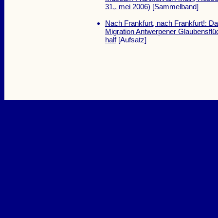
31,. mei 2006)
[Sammelband]
Nach Frankfurt, nach Frankfurt!: D
Migration Antwerpener Glaubensflüc
half
[Aufsatz]