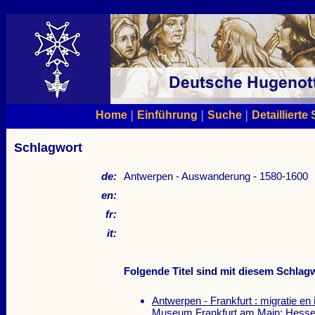
|
|
|
Home
Einführung
Suche
Detaillierte
Schlagwort
de:
Antwerpen - Auswanderung - 1580-1600
en:
fr:
it:
Folgende Titel sind mit diesem Schlagw
Antwerpen - Frankfurt : migratie en 
Museum Frankfurt am Main; Hessen