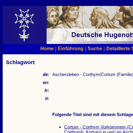
|
|
|
Home
Einführung
Suche
Detaillierte
Schlagwort
de:
Aschersleben - Corthym/Cortum (Familie)
en:
fr:
it:
Folgende Titel sind mit diesem Schlagw
Cortum - Corthym Vorkommem (Cor
Corthumb, Kortum) in und um Asch