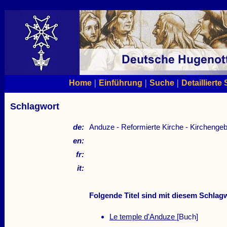
|
|
|
Home
Einführung
Suche
Detaillierte
Schlagwort
de:
Anduze - Reformierte Kirche - Kirchenge
en:
fr:
it:
Folgende Titel sind mit diesem Schlagw
Le temple d'Anduze
[Buch]