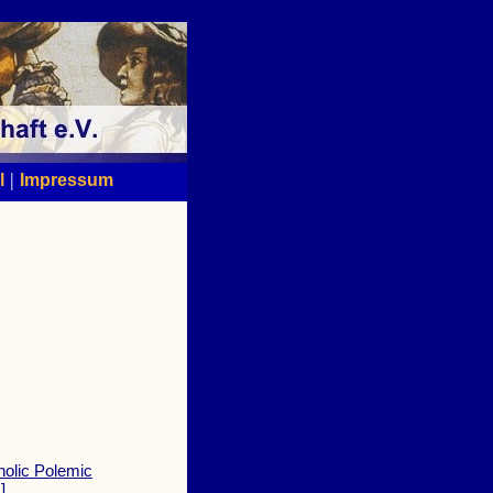
|
l
Impressum
holic Polemic
]