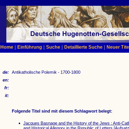
|
|
|
|
Home
Einführung
Suche
Detaillierte Suche
Neuer Tite
de:
Antikatholische Polemik - 1700-1800
en:
fr:
it:
Folgende Titel sind mit diesem Schlagwort belegt:
Jacques Basnage and the History of the Jews : Anti-Cat
and Historical Allegory in the Republic of Letters
[Aufsatz