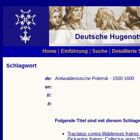
|
|
|
Home
Einführung
Suche
Detaillierte
Schlagwort
de:
Antiwaldensische Polemik - 1500-1600
en:
fr:
it:
Folgende Titel sind mit diesem Schlagw
Tractatus contra Waldenses fratres
Pickardos fratres: Collectus anno 