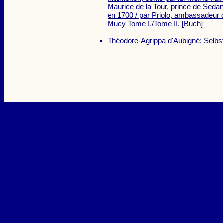
Maurice de la Tour, prince de Sedan
en 1700 / par Priolo, ambassadeur 
Mucy Tome I./Tome II.
[Buch]
Théodore-Agrippa d'Aubigné; Selbs