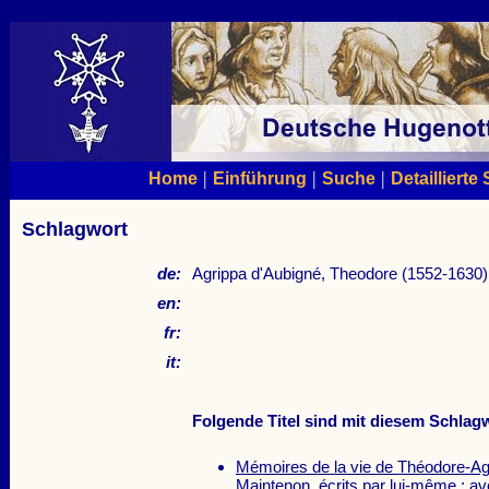
|
|
|
Home
Einführung
Suche
Detaillierte
Schlagwort
de:
Agrippa d'Aubigné, Theodore (1552-1630) 
en:
fr:
it:
Folgende Titel sind mit diesem Schlagw
Mémoires de la vie de Théodore-Ag
Maintenon, écrits par lui-même : a