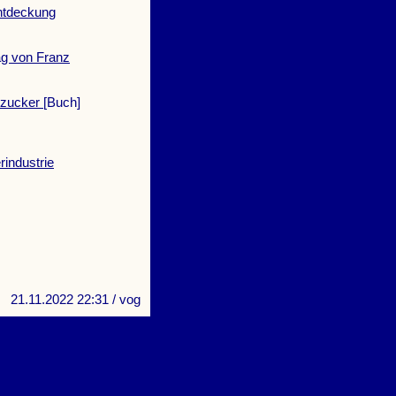
ntdeckung
ag von Franz
nzucker
[Buch]
rindustrie
21.11.2022 22:31
/ vog