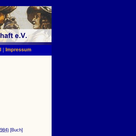
|
l
Impressum
1984)
[Buch]