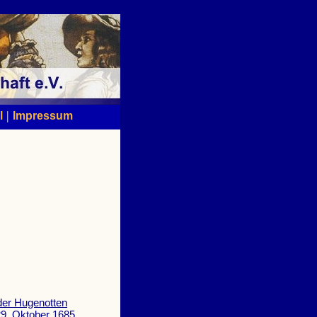
|
l
Impressum
der Hugenotten
29. Oktober 1685