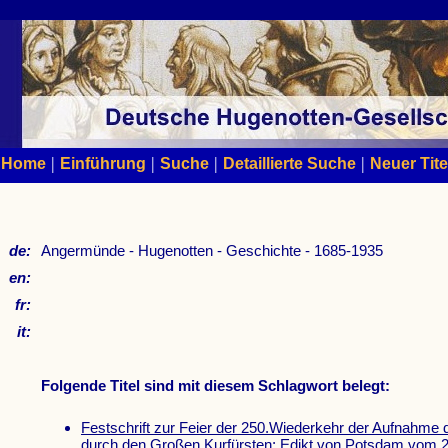
|
|
|
|
Home
Einführung
Suche
Detaillierte Suche
Neuer Tite
de:
Angermünde - Hugenotten - Geschichte - 1685-1935
en:
fr:
it:
Folgende Titel sind mit diesem Schlagwort belegt:
Festschrift zur Feier der 250.Wiederkehr der Aufnahme 
durch den Großen Kurfürsten; Edikt von Potsdam vom 