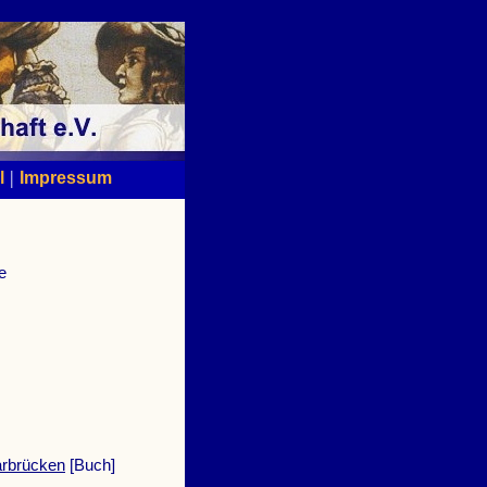
|
l
Impressum
e
arbrücken
[Buch]