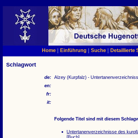
|
|
|
Home
Einführung
Suche
Detaillierte
Schlagwort
de:
Alzey (Kurpfalz) - Untertanenverzeichnis
en:
fr:
it:
Folgende Titel sind mit diesem Schlagw
Untertanenverzeichnisse des kurp
[Buch]