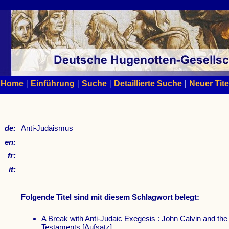
|
|
|
|
Home
Einführung
Suche
Detaillierte Suche
Neuer Tite
de:
Anti-Judaismus
en:
fr:
it:
Folgende Titel sind mit diesem Schlagwort belegt:
A Break with Anti-Judaic Exegesis : John Calvin and the 
Testaments
[Aufsatz]