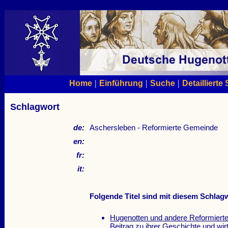
|
|
|
Home
Einführung
Suche
Detaillierte
Schlagwort
de:
Aschersleben - Reformierte Gemeinde
en:
fr:
it:
Folgende Titel sind mit diesem Schlagw
Hugenotten und andere Reformierte
Beitrag zu ihrer Geschichte und wi