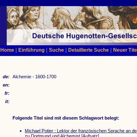
|
|
|
|
Home
Einführung
Suche
Detaillierte Suche
Neuer Tite
de:
Alchemie - 1600-1700
en:
fr:
it:
Folgende Titel sind mit diesem Schlagwort belegt:
Michael Potier : Lektor der französischen Sprache an d
zu Dortmund und Alchemist
[Aufsatz]