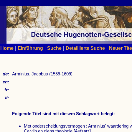
|
|
|
|
Home
Einführung
Suche
Detaillierte Suche
Neuer Tite
de:
Arminius, Jacobus (1559-1609)
en:
fr:
it:
Folgende Titel sind mit diesem Schlagwort belegt:
Met onderscheidungsvermogen : Arminius' waardering vo
Calvijn en diens theologie
[Aufsatz]