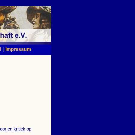
|
l
Impressum
or en kritiek op