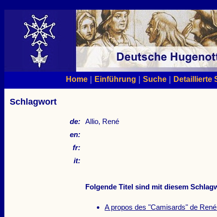
|
|
|
Home
Einführung
Suche
Detaillierte
Schlagwort
de:
Allio, René
en:
fr:
it:
Folgende Titel sind mit diesem Schlagw
A propos des "Camisards" de René 