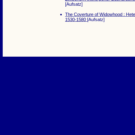
[Aufsatz]
The Coverture of Widowhood : Hete
1530-1580
[Aufsatz]