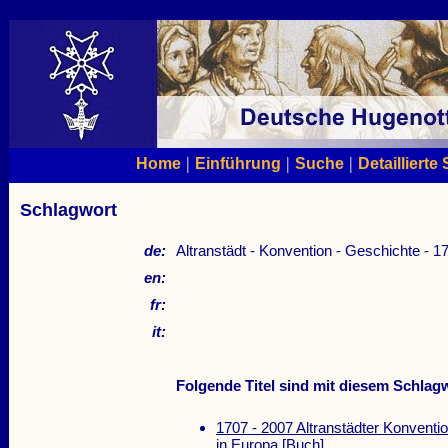
|
|
|
Home
Einführung
Suche
Detaillierte
Schlagwort
de:
Altranstädt - Konvention - Geschichte - 
en:
fr:
it:
Folgende Titel sind mit diesem Schlagw
1707 - 2007 Altranstädter Konvention
in Europa
[Buch]