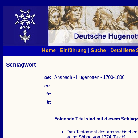
|
|
|
Home
Einführung
Suche
Detaillierte
Schlagwort
de:
Ansbach - Hugenotten - 1700-1800
en:
fr:
it:
Folgende Titel sind mit diesem Schlagw
Das Testament des ansbachischen 
seine Söhne von 1774
[Buch]