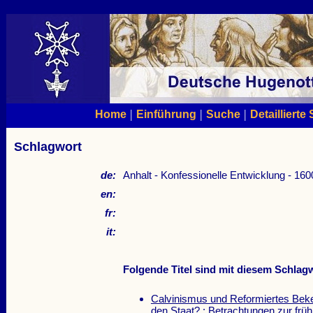
|
|
|
Home
Einführung
Suche
Detaillierte
Schlagwort
de:
Anhalt - Konfessionelle Entwicklung - 16
en:
fr:
it:
Folgende Titel sind mit diesem Schlagw
Calvinismus und Reformiertes Beke
den Staat? : Betrachtungen zur frü