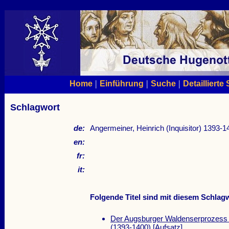
|
|
|
Home
Einführung
Suche
Detaillierte
Schlagwort
de:
Angermeiner, Heinrich (Inquisitor) 1393-1
en:
fr:
it:
Folgende Titel sind mit diesem Schlagw
Der Augsburger Waldenserprozess 
(1393-1400)
[Aufsatz]