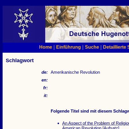
|
|
|
Home
Einführung
Suche
Detaillierte
Schlagwort
de:
Amerikanische Revolution
en:
fr:
it:
Folgende Titel sind mit diesem Schlagw
An Aspect of the Problem of Religi
American Revolution
[Aufsatz]