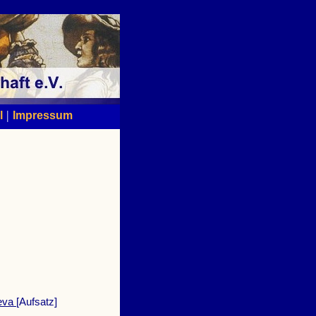
|
l
Impressum
neva
[Aufsatz]