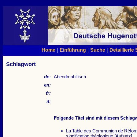
|
|
|
Home
Einführung
Suche
Detaillierte
Schlagwort
de:
Abendmahltisch
en:
fr:
it:
Folgende Titel sind mit diesem Schlagw
La Table des Communion de Réform
signification théologique
[Aufsatz]