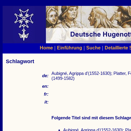
|
|
|
Home
Einführung
Suche
Detaillierte
Schlagwort
Aubigné, Agrippa d'(1552-1630); Platter, 
de:
(1499-1582)
en:
fr:
it:
Folgende Titel sind mit diesem Schlagw
Aubigné, Agrippa d'(1552-1630); Plat