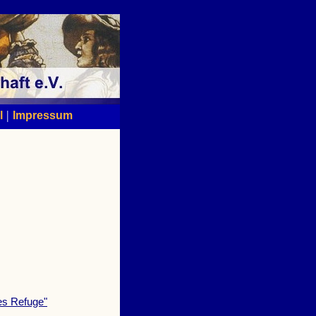
|
l
Impressum
es Refuge"