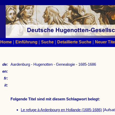
|
|
|
|
Home
Einführung
Suche
Detaillierte Suche
Neuer Tite
de:
Aardenburg - Hugenotten - Genealogie - 1685-1686
en:
fr:
it:
Folgende Titel sind mit diesem Schlagwort belegt:
Le refuge à Ardenbourg en Hollande (1685-1686)
[Aufsat