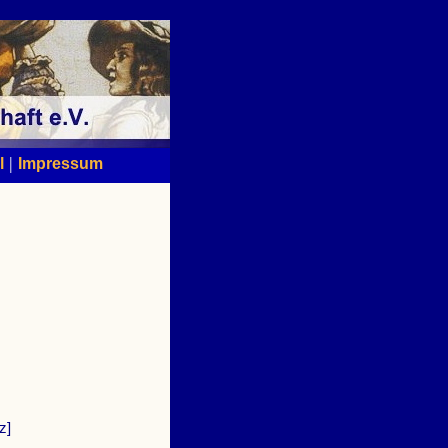
|
l
Impressum
z]