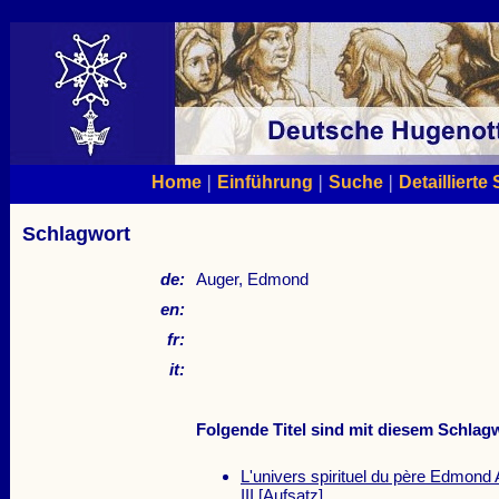
|
|
|
Home
Einführung
Suche
Detaillierte
Schlagwort
de:
Auger, Edmond
en:
fr:
it:
Folgende Titel sind mit diesem Schlagw
L'univers spirituel du père Edmond 
III
[Aufsatz]