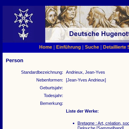
|
|
|
Home
Einführung
Suche
Detaillierte
Person
Standardbezeichnung:
Andrieux, Jean-Yves
Nebenformen:
[Jean-Yves Andrieux]
Geburtsjahr:
Todesjahr:
Bemerkung:
Liste der Werke:
Bretagne : Art, création, so
Delouche
[Sammelband]