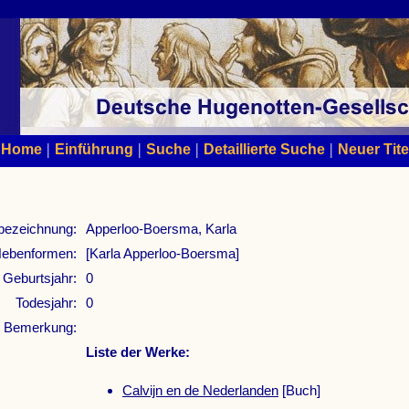
|
|
|
|
Home
Einführung
Suche
Detaillierte Suche
Neuer Tite
bezeichnung:
Apperloo-Boersma, Karla
ebenformen:
[Karla Apperloo-Boersma]
Geburtsjahr:
0
Todesjahr:
0
Bemerkung:
Liste der Werke:
Calvijn en de Nederlanden
[Buch]