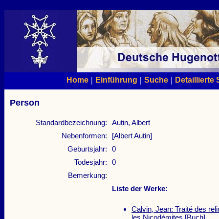
|
|
|
Home
Einführung
Suche
Detaillierte
Person
Standardbezeichnung:
Autin, Albert
Nebenformen:
[Albert Autin]
Geburtsjahr:
0
Todesjahr:
0
Bemerkung:
Liste der Werke:
Calvin, Jean: Traité des re
les Nicodémites
[Buch]