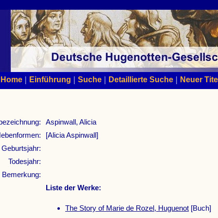
|
|
|
|
Home
Einführung
Suche
Detaillierte Suche
Neuer Tite
bezeichnung:
Aspinwall, Alicia
ebenformen:
[Alicia Aspinwall]
Geburtsjahr:
Todesjahr:
Bemerkung:
Liste der Werke:
The Story of Marie de Rozel, Huguenot
[Buch]