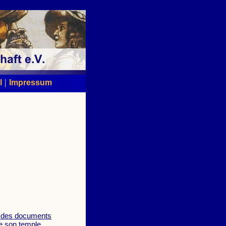
|
l
Impressum
ès des documents
de son temple