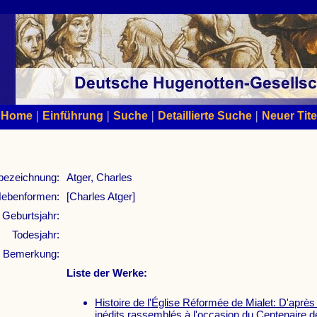
|
|
|
|
Home
Einführung
Suche
Detaillierte Suche
Neuer Tite
bezeichnung:
Atger, Charles
ebenformen:
[Charles Atger]
Geburtsjahr:
Todesjahr:
Bemerkung:
Liste der Werke:
Histoire de l'Église Réformée de Mialet: D'apr
inédits rassemblés à l'occasion du Centenaire 