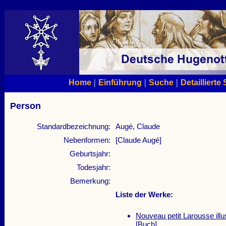
|
|
|
Home
Einführung
Suche
Detaillierte
Person
Standardbezeichnung:
Augé, Claude
Nebenformen:
[Claude Augé]
Geburtsjahr:
Todesjahr:
Bemerkung:
Liste der Werke:
Nouveau petit Larousse illu
[Buch]