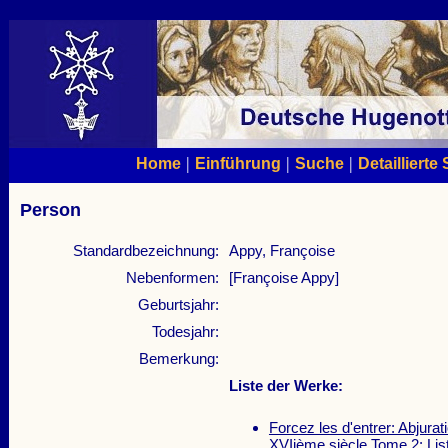
|
|
|
Home
Einführung
Suche
Detaillierte
Person
Standardbezeichnung:
Appy, Françoise
Nebenformen:
[Françoise Appy]
Geburtsjahr:
Todesjahr:
Bemerkung:
Liste der Werke:
Forcez les d'entrer: Abjura
XVIième siècle Tome 2: Lis