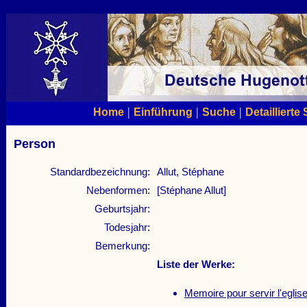
|
|
|
Home
Einführung
Suche
Detaillierte
Person
Standardbezeichnung:
Allut, Stéphane
Nebenformen:
[Stéphane Allut]
Geburtsjahr:
Todesjahr:
Bemerkung:
Liste der Werke:
Memoire pour servir l'eglis