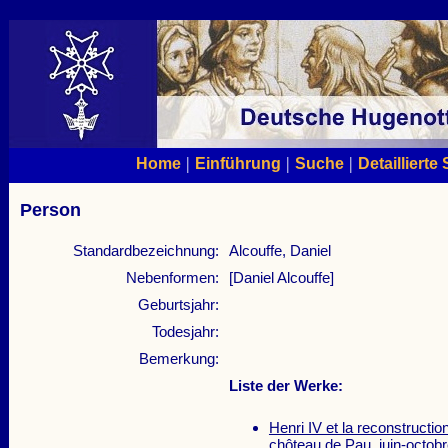
|
|
|
Home
Einführung
Suche
Detaillierte
Person
Standardbezeichnung:
Alcouffe, Daniel
Nebenformen:
[Daniel Alcouffe]
Geburtsjahr:
Todesjahr:
Bemerkung:
Liste der Werke:
Henri IV et la reconstructi
chôteau de Pau, juin-octob