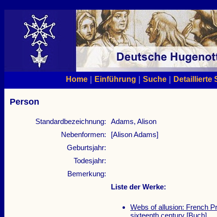
|
|
|
Home
Einführung
Suche
Detaillierte
Person
Standardbezeichnung:
Adams, Alison
Nebenformen:
[Alison Adams]
Geburtsjahr:
Todesjahr:
Bemerkung:
Liste der Werke:
Webs of allusion: French P
sixteenth century
[Buch]