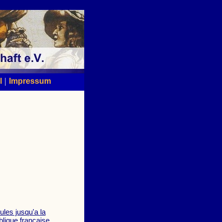
|
l
Impressum
ules jusqu'a la
blique française,