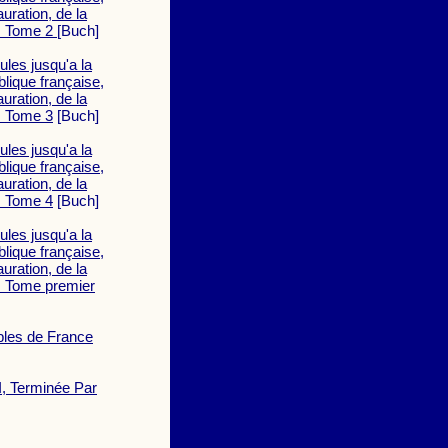
auration, de la
e. Tome 2
[Buch]
ules jusqu'a la
blique française,
auration, de la
e. Tome 3
[Buch]
ules jusqu'a la
blique française,
auration, de la
e. Tome 4
[Buch]
ules jusqu'a la
blique française,
auration, de la
e. Tome premier
oubles de France
II, Terminée Par