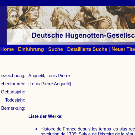
|
|
|
|
Home
Einführung
Suche
Detaillierte Suche
Neuer Tite
bezeichnung:
Anquetil, Louis Pierre
ebenformen:
[Louis Pierre Anquetil]
Geburtsjahr:
Todesjahr:
Bemerkung:
Liste der Werke:
Histoire de France depuis les temps les plus rec
revolution de 1789: Suivie de l'histoire de la répu