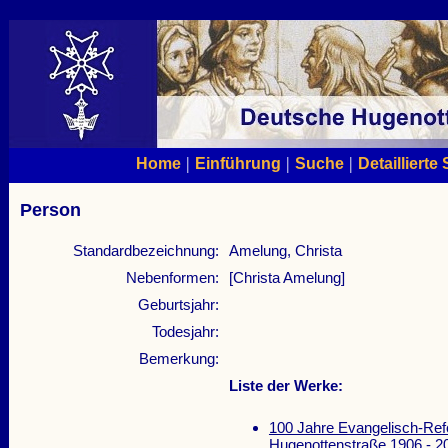
|
|
|
Home
Einführung
Suche
Detaillierte
Person
Standardbezeichnung:
Amelung, Christa
Nebenformen:
[Christa Amelung]
Geburtsjahr:
Todesjahr:
Bemerkung:
Liste der Werke:
100 Jahre Evangelisch-Ref
Hugenottenstraße 1906 - 20