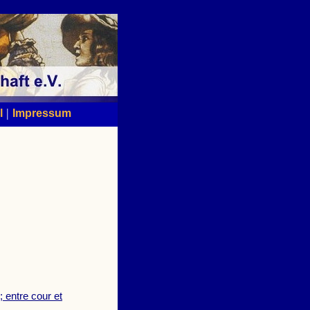
|
l
Impressum
 entre cour et