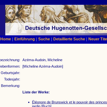
|
|
|
|
Home
Einführung
Suche
Detaillierte Suche
Neuer Tite
bezeichnung:
Azéma-Audoin, Micheline
ebenformen:
[Micheline Azéma-Audoin]
Geburtsjahr:
Todesjahr:
Bemerkung:
Liste der Werke:
Éléonore de Brunswick et le pouvoir des princes;
jardin
[Buch]