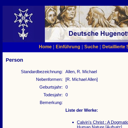
|
|
|
Home
Einführung
Suche
Detaillierte
Person
Standardbezeichnung:
Allen, R. Michael
Nebenformen:
[R. Michael Allen]
Geburtsjahr:
0
Todesjahr:
0
Bemerkung:
Liste der Werke:
Calvin's Christ : A Dogmatic
Human Nature
[Aufsatz]