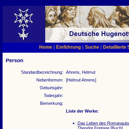
|
|
|
Home
Einführung
Suche
Detaillierte
Person
Standardbezeichnung:
Ahrens, Helmut
Nebenformen:
[Helmut Ahrens]
Geburtsjahr:
Todesjahr:
Bemerkung:
Liste der Werke:
Das Leben des Romanautors
Theodor Fontane
[Buch]